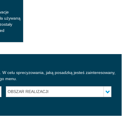
wacje
rła używaną
zostały
zed
a. W celu sprecyzowania, jaką posadzką jesteś zainteresowany,
ego menu
.
OBSZAR REALIZACJI