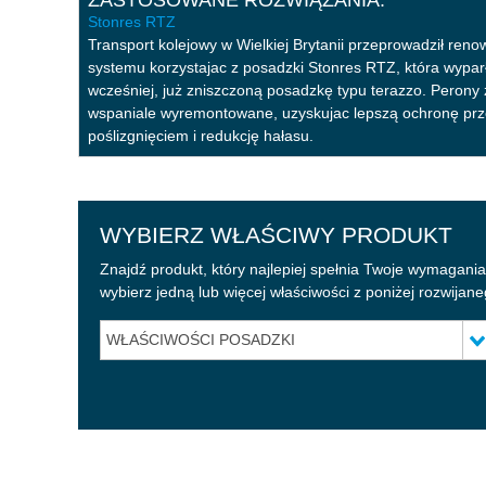
Stonres RTZ
Stonres RTZ
Stonres RTZ
Stonres RTZ
Stonblend GSI
Stonclad GS
Transport kolejowy w Wielkiej Brytanii przeprowadził reno
systemu korzystajac z posadzki Stonres RTZ, która wypa
wcześniej, już zniszczoną posadzkę typu terazzo. Perony 
wspaniale wyremontowane, uzyskujac lepszą ochronę pr
poślizgnięciem i redukcję hałasu.
WYBIERZ WŁAŚCIWY PRODUKT
Znajdź produkt, który najlepiej spełnia Twoje wymagani
w
ybierz jedną
lub więcej właściwości
z
poniżej
rozwijan
WŁAŚCIWOŚCI POSADZKI