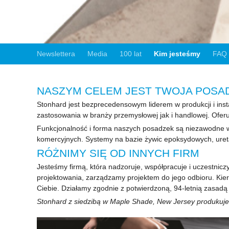
Newslettera
Media
100 lat
Kim jesteśmy
FAQ
NASZYM CELEM JEST TWOJA POSA
Stonhard jest bezprecedensowym liderem w produkcji i inst
zastosowania w branży przemysłowej jak i handlowej. Ofer
Funkcjonalność i forma naszych posadzek są niezawodne 
komercyjnych. Systemy na bazie żywic epoksydowych, ureta
RÓŻNIMY SIĘ OD INNYCH FIRM
Jesteśmy firmą, która nadzoruje, współpracuje i uczestnicz
projektowania, zarządzamy projektem do jego odbioru. Kierow
Ciebie. Działamy zgodnie z potwierdzoną, 94-letnią zasadą 
Stonhard z siedzibą w Maple Shade, New Jersey produkuje i