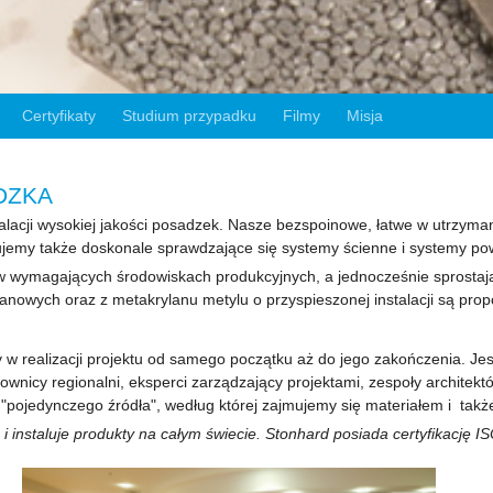
Certyfikaty
Studium przypadku
Filmy
Misja
DZKA
alacji wysokiej jakości posadzek. Nasze bezspoinowe, łatwe w utrzyma
ujemy także doskonale sprawdzające się systemy ścienne i systemy po
w wymagających środowiskach produkcyjnych, a jednocześnie sprostaj
nowych oraz z metakrylanu metylu o przyspieszonej instalacji są prop
y w realizacji projektu od samego początku aż do jego zakończenia. Jes
nicy regionalni, eksperci zarządzający projektami, zespoły architektów
"pojedynczego źródła", według której zajmujemy się materiałem i także 
 instaluje produkty na całym świecie. Stonhard posiada certyfikację 