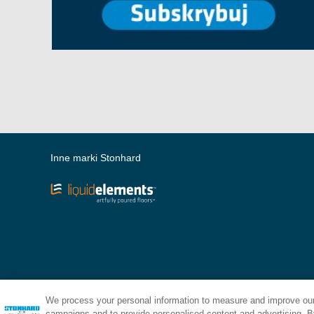
Inne marki Stonhard
We process your personal information to measure and improve our 
campaigns and to provide personalised content and advertising. By