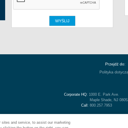
Przejdź do:
Polityka dotycz
Corporate HQ:
1000 E. Park Ave.
Maple Shade, NJ 080
Call:
800.257.7953
sites and service, to assist our marketing
 clicking the button on the right, you can